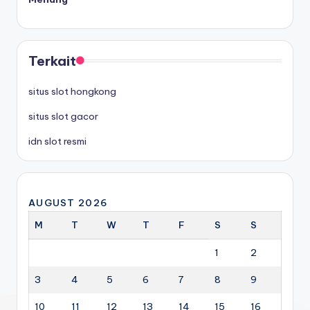
Terkait
situs slot hongkong
situs slot gacor
idn slot resmi
AUGUST 2026
M
T
W
T
F
S
S
1
2
3
4
5
6
7
8
9
10
11
12
13
14
15
16