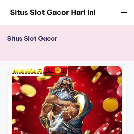
Situs Slot Gacor Hari Ini
Skip
to
content
Situs Slot Gacor