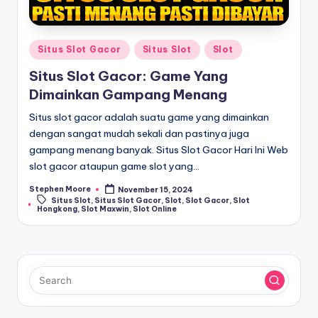
Posted
Situs Slot Gacor
Situs Slot
Slot
in
Situs Slot Gacor: Game Yang
Dimainkan Gampang Menang
Situs slot gacor adalah suatu game yang dimainkan
dengan sangat mudah sekali dan pastinya juga
gampang menang banyak. Situs Slot Gacor Hari Ini Web
slot gacor ataupun game slot yang…
Stephen Moore
November 15, 2024
Posted
Tags:
Situs Slot
,
Situs Slot Gacor
,
Slot
,
Slot Gacor
,
Slot
by
Hongkong
,
Slot Maxwin
,
Slot Online