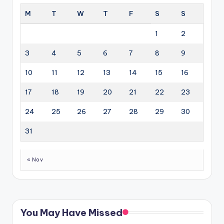
M
T
W
T
F
S
S
1
2
3
4
5
6
7
8
9
10
11
12
13
14
15
16
17
18
19
20
21
22
23
24
25
26
27
28
29
30
31
« Nov
You May Have Missed