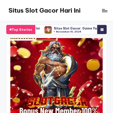
Situs Slot Gacor Hari Ini
Skip
to
content
erpercaya Hari Ini
Situs Slot Gacor: Game Yang Dimainkan
Top Stories
November 15, 2024